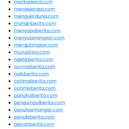
markaskecil.com
mengejarasa.com
mengukirdunia.com
mandiriberita.com
menyapaberita.com
menyulamimpian.com
merajutimpian.com
muvusblog.com
ngetikberita.com
normalberita.com
nulisberita.com
optimalberita.com
optimisberita.com
pangkalberita.com
pengumpulberita.com
penuhsemangat.com
penulisberita.com
pikiranberita.com