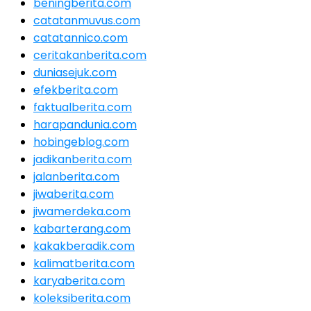
beningberita.com
catatanmuvus.com
catatannico.com
ceritakanberita.com
duniasejuk.com
efekberita.com
faktualberita.com
harapandunia.com
hobingeblog.com
jadikanberita.com
jalanberita.com
jiwaberita.com
jiwamerdeka.com
kabarterang.com
kakakberadik.com
kalimatberita.com
karyaberita.com
koleksiberita.com