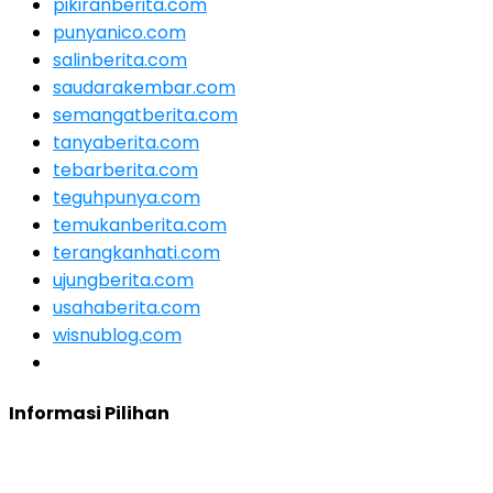
pikiranberita.com
punyanico.com
salinberita.com
saudarakembar.com
semangatberita.com
tanyaberita.com
tebarberita.com
teguhpunya.com
temukanberita.com
terangkanhati.com
ujungberita.com
usahaberita.com
wisnublog.com
Informasi Pilihan