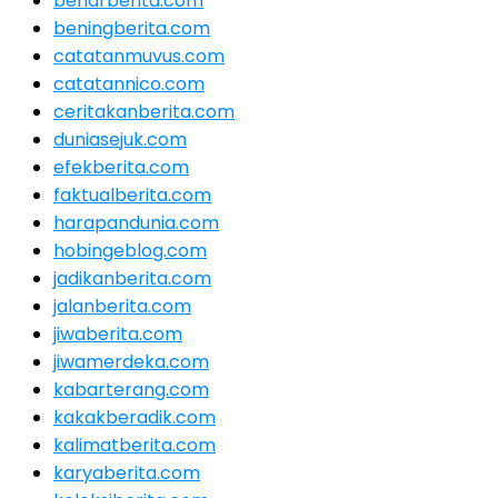
benarberita.com
beningberita.com
catatanmuvus.com
catatannico.com
ceritakanberita.com
duniasejuk.com
efekberita.com
faktualberita.com
harapandunia.com
hobingeblog.com
jadikanberita.com
jalanberita.com
jiwaberita.com
jiwamerdeka.com
kabarterang.com
kakakberadik.com
kalimatberita.com
karyaberita.com