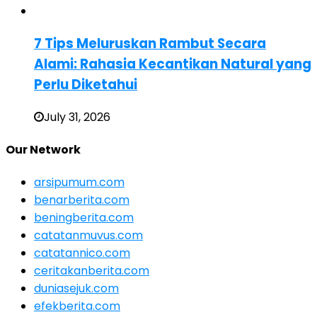
7 Tips Meluruskan Rambut Secara
Alami: Rahasia Kecantikan Natural yang
Perlu Diketahui
July 31, 2026
Our Network
arsipumum.com
benarberita.com
beningberita.com
catatanmuvus.com
catatannico.com
ceritakanberita.com
duniasejuk.com
efekberita.com