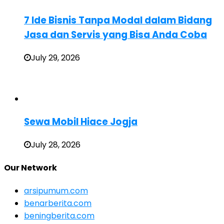
7 Ide Bisnis Tanpa Modal dalam Bidang
Jasa dan Servis yang Bisa Anda Coba
July 29, 2026
Sewa Mobil Hiace Jogja
July 28, 2026
Our Network
arsipumum.com
benarberita.com
beningberita.com