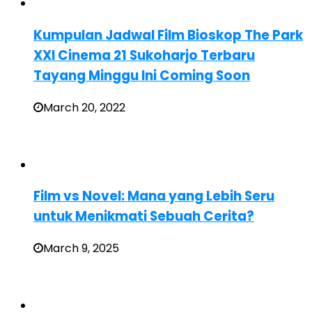
Kumpulan Jadwal Film Bioskop The Park
XXI Cinema 21 Sukoharjo Terbaru
Tayang Minggu Ini Coming Soon
March 20, 2022
Film vs Novel: Mana yang Lebih Seru
untuk Menikmati Sebuah Cerita?
March 9, 2025