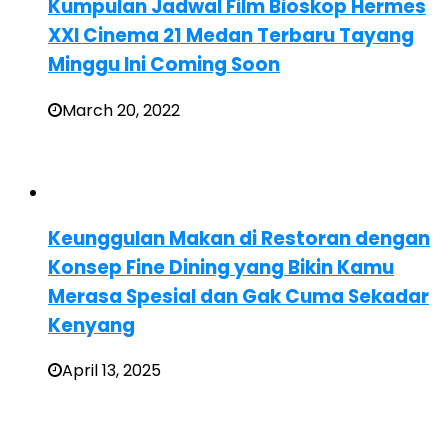
Kumpulan Jadwal Film Bioskop Hermes
XXI Cinema 21 Medan Terbaru Tayang
Minggu Ini Coming Soon
March 20, 2022
Keunggulan Makan di Restoran dengan
Konsep Fine Dining yang Bikin Kamu
Merasa Spesial dan Gak Cuma Sekadar
Kenyang
April 13, 2025