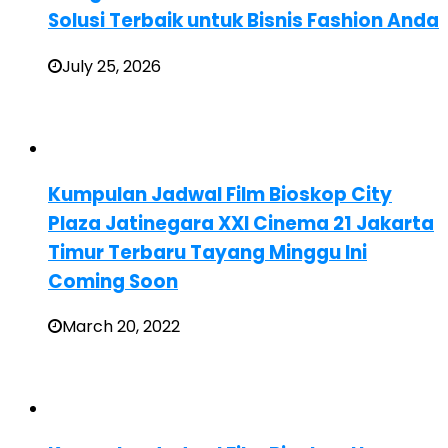
Solusi Terbaik untuk Bisnis Fashion Anda
July 25, 2026
Kumpulan Jadwal Film Bioskop City
Plaza Jatinegara XXI Cinema 21 Jakarta
Timur Terbaru Tayang Minggu Ini
Coming Soon
March 20, 2022