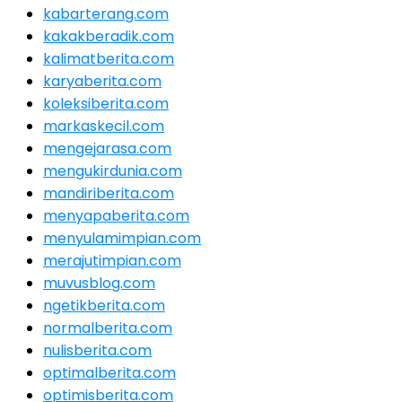
kabarterang.com
kakakberadik.com
kalimatberita.com
karyaberita.com
koleksiberita.com
markaskecil.com
mengejarasa.com
mengukirdunia.com
mandiriberita.com
menyapaberita.com
menyulamimpian.com
merajutimpian.com
muvusblog.com
ngetikberita.com
normalberita.com
nulisberita.com
optimalberita.com
optimisberita.com