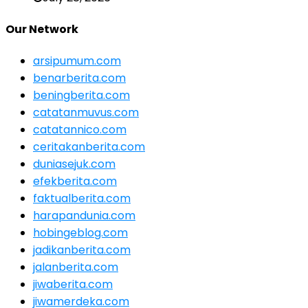
Our Network
arsipumum.com
benarberita.com
beningberita.com
catatanmuvus.com
catatannico.com
ceritakanberita.com
duniasejuk.com
efekberita.com
faktualberita.com
harapandunia.com
hobingeblog.com
jadikanberita.com
jalanberita.com
jiwaberita.com
jiwamerdeka.com