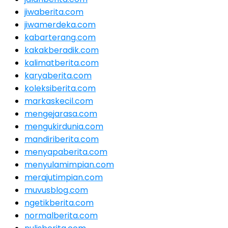
jiwaberita.com
jiwamerdeka.com
kabarterang.com
kakakberadik.com
kalimatberita.com
karyaberita.com
koleksiberita.com
markaskecil.com
mengejarasa.com
mengukirdunia.com
mandiriberita.com
menyapaberita.com
menyulamimpian.com
merajutimpian.com
muvusblog.com
ngetikberita.com
normalberita.com