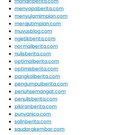
mandiriberita.com
menyapaberita.com
menyulamimpian.com
merajutimpian.com
muvusblog.com
ngetikberita.com
normalberita.com
nulisberita.com
optimalberita.com
optimisberita.com
pangkalberita.com
pengumpulberita.com
penuhsemangat.com
penulisberita.com
pikiranberita.com
punyanico.com
salinberita.com
saudarakembar.com