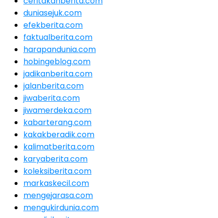
ceritakanberita.com
duniasejuk.com
efekberita.com
faktualberita.com
harapandunia.com
hobingeblog.com
jadikanberita.com
jalanberita.com
jiwaberita.com
jiwamerdeka.com
kabarterang.com
kakakberadik.com
kalimatberita.com
karyaberita.com
koleksiberita.com
markaskecil.com
mengejarasa.com
mengukirdunia.com