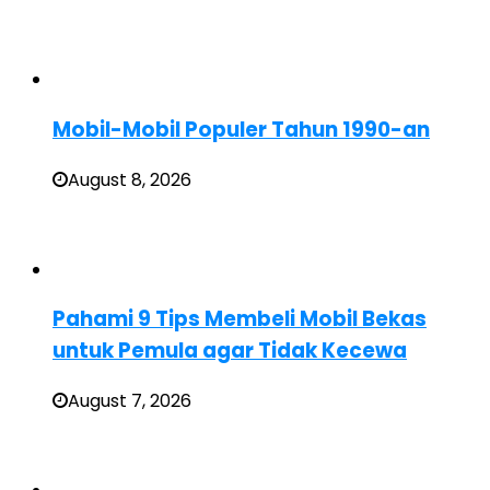
Mobil-Mobil Populer Tahun 1990-an
August 8, 2026
Pahami 9 Tips Membeli Mobil Bekas
untuk Pemula agar Tidak Kecewa
August 7, 2026