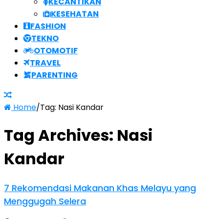
KECANTIKAN
KESEHATAN
FASHION
TEKNO
OTOMOTIF
TRAVEL
PARENTING
Home
/
Tag:
Nasi Kandar
Tag Archives:
Nasi
Kandar
7 Rekomendasi Makanan Khas Melayu yang
Menggugah Selera