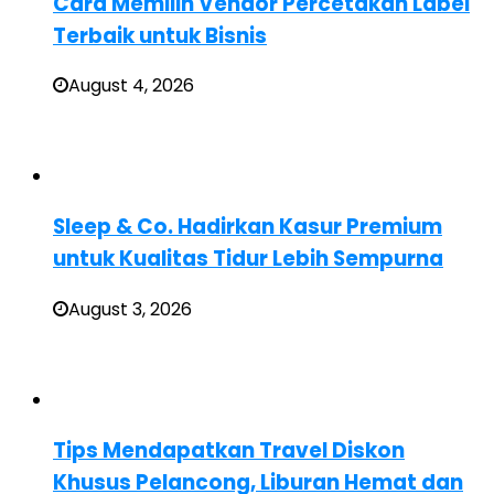
Cara Memilih Vendor Percetakan Label
Terbaik untuk Bisnis
August 4, 2026
Sleep & Co. Hadirkan Kasur Premium
untuk Kualitas Tidur Lebih Sempurna
August 3, 2026
Tips Mendapatkan Travel Diskon
Khusus Pelancong, Liburan Hemat dan