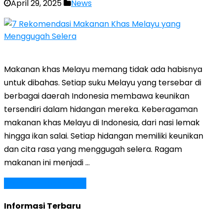
April 29, 2025
News
Makanan khas Melayu memang tidak ada habisnya
untuk dibahas. Setiap suku Melayu yang tersebar di
berbagai daerah Indonesia membawa keunikan
tersendiri dalam hidangan mereka. Keberagaman
makanan khas Melayu di Indonesia, dari nasi lemak
hingga ikan salai. Setiap hidangan memiliki keunikan
dan cita rasa yang menggugah selera. Ragam
makanan ini menjadi …
Baca Selengkapnya »
Informasi Terbaru