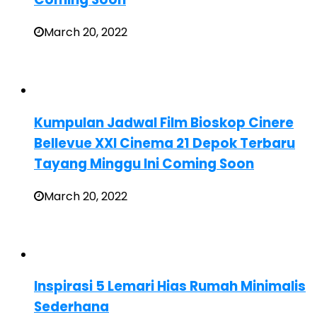
March 20, 2022
Kumpulan Jadwal Film Bioskop Cinere
Bellevue XXI Cinema 21 Depok Terbaru
Tayang Minggu Ini Coming Soon
March 20, 2022
Inspirasi 5 Lemari Hias Rumah Minimalis
Sederhana