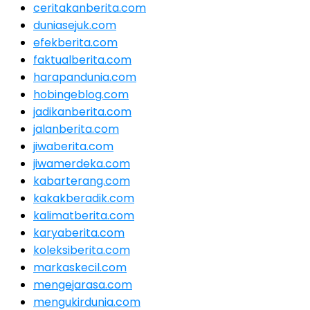
ceritakanberita.com
duniasejuk.com
efekberita.com
faktualberita.com
harapandunia.com
hobingeblog.com
jadikanberita.com
jalanberita.com
jiwaberita.com
jiwamerdeka.com
kabarterang.com
kakakberadik.com
kalimatberita.com
karyaberita.com
koleksiberita.com
markaskecil.com
mengejarasa.com
mengukirdunia.com