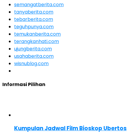
semangatberita.com
tanyaberita.com
tebarberita.com
teguhpunya.com
temukanberita.com
terangkanhati.com
ujungberita.com
usahaberita.com
wisnublog.com
Informasi Pilihan
Kumpulan Jadwal Film Bioskop Ubertos