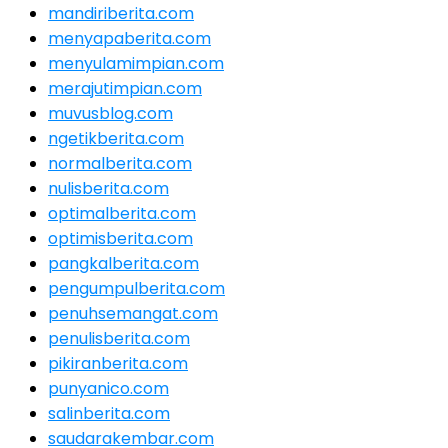
mandiriberita.com
menyapaberita.com
menyulamimpian.com
merajutimpian.com
muvusblog.com
ngetikberita.com
normalberita.com
nulisberita.com
optimalberita.com
optimisberita.com
pangkalberita.com
pengumpulberita.com
penuhsemangat.com
penulisberita.com
pikiranberita.com
punyanico.com
salinberita.com
saudarakembar.com