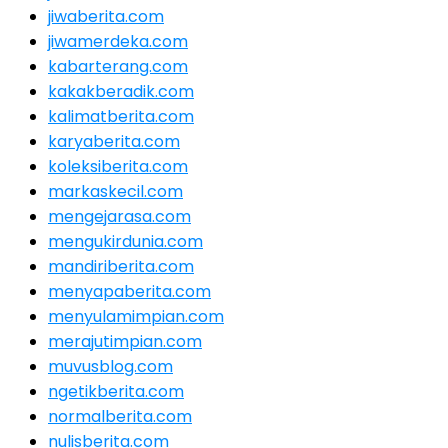
jiwaberita.com
jiwamerdeka.com
kabarterang.com
kakakberadik.com
kalimatberita.com
karyaberita.com
koleksiberita.com
markaskecil.com
mengejarasa.com
mengukirdunia.com
mandiriberita.com
menyapaberita.com
menyulamimpian.com
merajutimpian.com
muvusblog.com
ngetikberita.com
normalberita.com
nulisberita.com