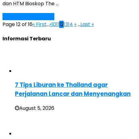
dan HTM Bioskop The …
Baca Selengkapnya »
Page 12 of 16
« First
...
«
10
11
12
13
14
»
...
Last »
Informasi Terbaru
7 Tips Liburan ke Thailand agar
Perjalanan Lancar dan Menyenangkan
August 5, 2026